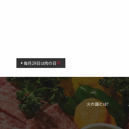
投
毎月29日は肉の日
稿
ナ
ビ
ゲ
火の国とは?
ー
シ