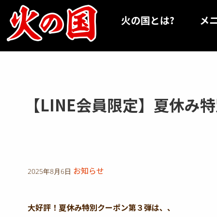
コ
ン
火の国とは?
メ
テ
ン
ツ
へ
ス
キ
ッ
【LINE会員限定】夏休み
プ
お知らせ
2025年8月6日
大好評！夏休み特別クーポン第３弾は、、