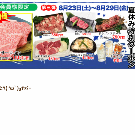
夏の大特価！極上牛サーロインをお得にしちゃいました٩( ‘ω’ )وﾔｯﾀｰ