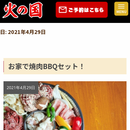
コ
ン
MENU
テ
ン
ツ
日:
2021年4月29日
へ
ス
キ
ッ
プ
お家で焼肉BBQセット！
2021年4月29日